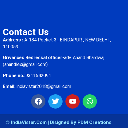
Contact Us
Address :
A-184 Pocket 3 , BINDAPUR , NEW DELHI ,
110059
Grivances Redressal officer
-adv. Anand Bhardwaj
(anandlex@gmail.com)
Phone no.:
9311642091
Email:
indiavistar2018@gmail.com
© IndiaVistar.Com | Disigned By PDM Creations