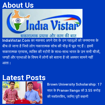
About Us
IndiaVistar.Com का मकसद अपने देश के उन पहलूओं को जनमानस के
बीच ले जाना है जिसे लोग नकारात्मक सोच की भीड़ में भूल गए हैं। इसमें
सकारात्मक प्रयास, व्यक्ति की स्टोरी के साथ-साथ भारत के उन सभी चीजों,
जगहों और प्रथाओं के विषय में लोगों को बताना है जो अक्सर सामने नहीं
आता।
Latest Posts
Brown University Scholarship: 17
साल के Pranav Ilango को 3.55 करोड़
की स्कॉलरशिप, जानिए पूरी कहानी