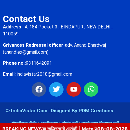
Contact Us
Address :
A-184 Pocket 3 , BINDAPUR , NEW DELHI ,
110059
Grivances Redressal officer
-adv. Anand Bhardwaj
(anandlex@gmail.com)
Phone no.:
9311642091
Email:
indiavistar2018@gmail.com
© IndiaVistar.Com | Disigned By PDM Creations
गोपनीयता नीति
अस्वीकरण
संपर्क करें
हमारे साथ विज्ञापन करें
ें पकड़ा गया खलिस्तानी आतंकी
BREAKING NEWS
|
Meta पर भारत की सख्ती: पेड प्रमोशन, स्कै
08-08-2026