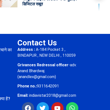
डिजिटल सबूत
Contact Us
बचाने का
Address :
A-184 Pocket 3 ,
BINDAPUR , NEW DELHI , 110059
Grivances Redressal officer
-adv.
Anand Bhardwaj
(anandlex@gmail.com)
Phone no.:
9311642091
Email:
indiavistar2018@gmail.com
्या है?