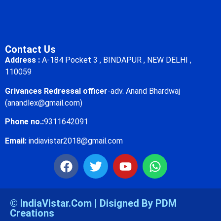
Contact Us
Address :
A-184 Pocket 3 , BINDAPUR , NEW DELHI ,
110059
Grivances Redressal officer
-adv. Anand Bhardwaj
(anandlex@gmail.com)
Phone no.:
9311642091
Email:
indiavistar2018@gmail.com
© IndiaVistar.Com | Disigned By PDM
Creations