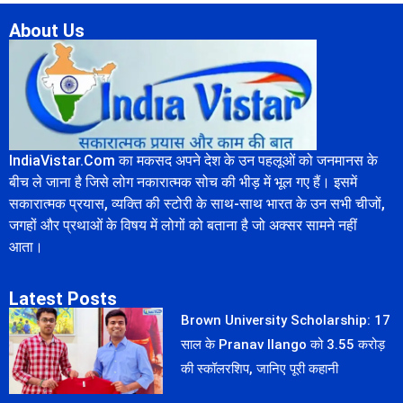
About Us
IndiaVistar.Com का मकसद अपने देश के उन पहलूओं को जनमानस के
बीच ले जाना है जिसे लोग नकारात्मक सोच की भीड़ में भूल गए हैं। इसमें
सकारात्मक प्रयास, व्यक्ति की स्टोरी के साथ-साथ भारत के उन सभी चीजों,
जगहों और प्रथाओं के विषय में लोगों को बताना है जो अक्सर सामने नहीं
आता।
Latest Posts
Brown University Scholarship: 17
साल के Pranav Ilango को 3.55 करोड़
की स्कॉलरशिप, जानिए पूरी कहानी