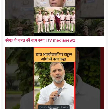
कोमल के क़त्ल की सत्य कथा। IV medianewz