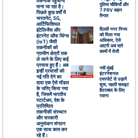
तकनीक पहुंचाना
पुलिस चौकियाँ और
माना जा रहा है।
7 PRV वाहन
पिछले कुछ वर्षों में
तैनात
भारतनेट, 5G,
आर्टिफिशियल
दिल्ली नगर निगम
इंटेलिजेंस और
को मिला नया
इंटरनेट ऑफ थिंग्स
अधिकार, ऐसे
(IoT) जैसी
आएगी अब सारे
तकनीकों को
कामों में तेजी
ग्रामीण क्षेत्रों तक
ले जाने के लिए कई
प्रयास हुए हैं। अब
नवी मुंबई
इन्हीं प्रयासों को
इंटरनेशनल
नई गति देने का
एयरपोर्ट से उड़ानें
दावा एक ऐसे मॉडल
शुरू, पहली फ्लाइट
के जरिए किया गया
हैदराबाद के लिए
है, जिसमें भारतीय
रवाना
स्टार्टअप, देश के
प्रतिष्ठित
तकनीकी संस्थान
और सरकारी
अनुसंधान संगठन
एक साथ काम कर
रहे हैं।