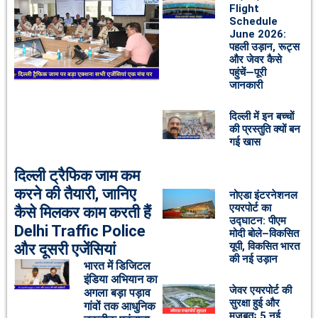
Flight
Schedule
June 2026:
पहली उड़ान, रूट्स
और जेवर कैसे
पहुंचें—पूरी
जानकारी
दिल्ली में इन बच्चों
की प्रस्तुति क्यों बन
गई खास
दिल्ली ट्रैफिक जाम कम
करने की तैयारी, जानिए
नोएडा इंटरनेशनल
एयरपोर्ट का
कैसे मिलकर काम करती हैं
उद्घाटन: पीएम
Delhi Traffic Police
मोदी बोले–विकसित
यूपी, विकसित भारत
और दूसरी एजेंसियां
की नई उड़ान
भारत में डिजिटल
इंडिया अभियान का
जेवर एयरपोर्ट की
अगला बड़ा पड़ाव
सुरक्षा हुई और
गांवों तक आधुनिक
मजबूतः 5 नई