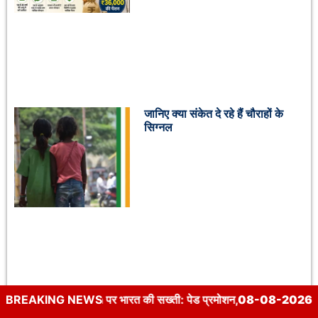
जानिए क्या संकेत दे रहे हैं चौराहों के
सिग्नल
: पेड प्रमोशन, स्कैम विज्ञापन और CSAM पर उठे गंभीर सवाल
BREAKING NEWS
08-08-2026
|
World Lion 
Dhanushkodi Ghost Village: