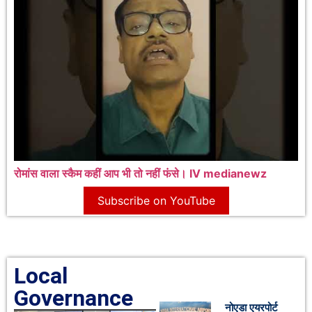
रोमांस वाला स्कैम कहीं आप भी तो नहीं फंसे। IV medianewz
Subscribe on YouTube
Local
Governance
नोएडा एयरपोर्ट