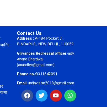
Contact Us
े
Address :
A-184 Pocket 3 ,
BINDAPUR , NEW DELHI , 110059
 जानिए
Grivances Redressal officer
-adv.
Anand Bhardwaj
(anandlex@gmail.com)
Phone no.:
9311642091
Email:
indiavistar2018@gmail.com
ाद
ध कथा