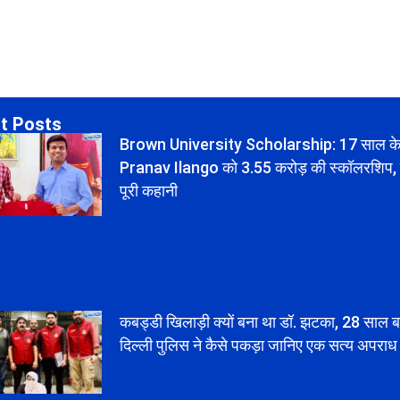
t Posts
Brown University Scholarship: 17 साल क
Pranav Ilango को 3.55 करोड़ की स्कॉलरशिप,
पूरी कहानी
कबड्डी खिलाड़ी क्यों बना था डॉ. झटका, 28 साल ब
दिल्ली पुलिस ने कैसे पकड़ा जानिए एक सत्य अपरा