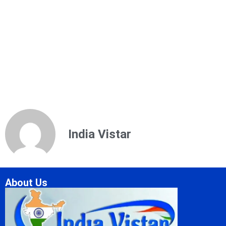
India Vistar
About Us