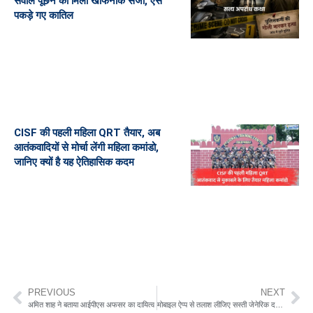
सवाल पूछने की मिली खौफनाक सजा, ऐसे
पकड़े गए कातिल
CISF की पहली महिला QRT तैयार, अब
आतंकवादियों से मोर्चा लेंगी महिला कमांडो,
जानिए क्यों है यह ऐतिहासिक कदम
PREVIOUS
NEXT
अमित शाह ने बताया आईपीएस अफसर का दायित्व
मोबाइल ऐप्प से तलाश लीजिए सस्ती जेनेरिक दवाओं की दुकान