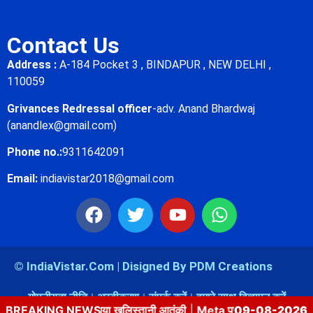
Contact Us
Address :
A-184 Pocket 3 , BINDAPUR , NEW DELHI ,
110059
Grivances Redressal officer
-adv. Anand Bhardwaj
(anandlex@gmail.com)
Phone no.:
9311642091
Email:
indiavistar2018@gmail.com
© IndiaVistar.Com | Disigned By PDM Creations
गोपनीयता नीति
अस्वीकरण
संपर्क करें
हमारे साथ विज्ञापन करें
ें पकड़ा गया खलिस्तानी आतंकी
BREAKING NEWS
|
Meta पर भारत की सख्ती: पेड प्रमोशन, स्कै
09-08-2026