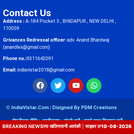
Contact Us
Address :
A-184 Pocket 3 , BINDAPUR , NEW DELHI ,
110059
Grivances Redressal officer
-adv. Anand Bhardwaj
(anandlex@gmail.com)
Phone no.:
9311642091
Email:
indiavistar2018@gmail.com
© IndiaVistar.Com | Disigned By PDM Creations
गोपनीयता नीति
अस्वीकरण
संपर्क करें
हमारे साथ विज्ञापन करें
ें पकड़ा गया खलिस्तानी आतंकी
BREAKING NEWS
|
साइबर ठगों के निशाने पर क्यों रहते हैं बुजुर्ग ? 
10-08-2026