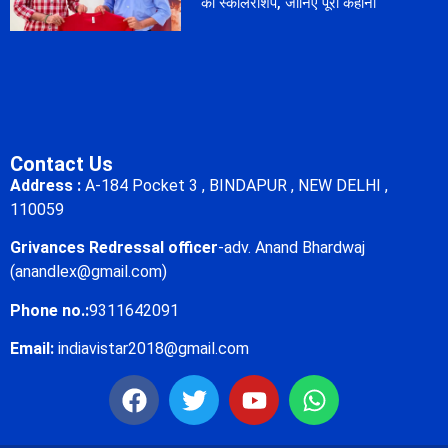
की स्कॉलरशिप, जानिए पूरी कहानी
Contact Us
Address :
A-184 Pocket 3 , BINDAPUR , NEW DELHI ,
110059
Grivances Redressal officer
-adv. Anand Bhardwaj
(anandlex@gmail.com)
Phone no.:
9311642091
Email:
indiavistar2018@gmail.com