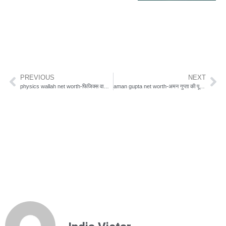
PREVIOUS
NEXT
physics wallah net worth-फिजिक्स वाला की कुल संपत्ति और पूरी कहानी यहां
aman gupta net worth-अमन गुप्ता की पूरी जानकारी, इतनी संपत्ति के मालिक हैं अमन