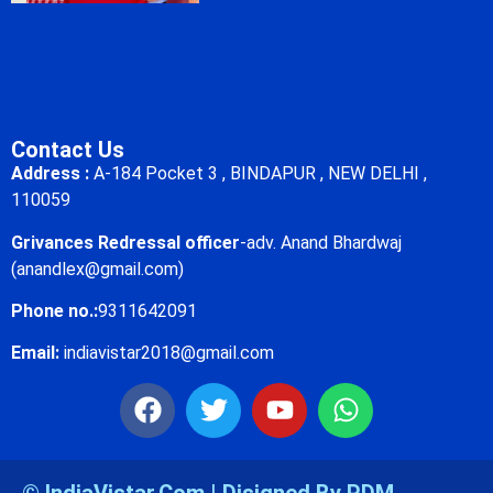
Contact Us
Address :
A-184 Pocket 3 , BINDAPUR , NEW DELHI ,
110059
Grivances Redressal officer
-adv. Anand Bhardwaj
(anandlex@gmail.com)
Phone no.:
9311642091
Email:
indiavistar2018@gmail.com
© IndiaVistar.Com | Disigned By PDM