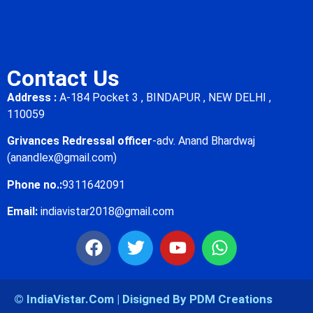
Contact Us
Address :
A-184 Pocket 3 , BINDAPUR , NEW DELHI ,
110059
Grivances Redressal officer
-adv. Anand Bhardwaj
(anandlex@gmail.com)
Phone no.:
9311642091
Email:
indiavistar2018@gmail.com
© IndiaVistar.Com | Disigned By PDM Creations