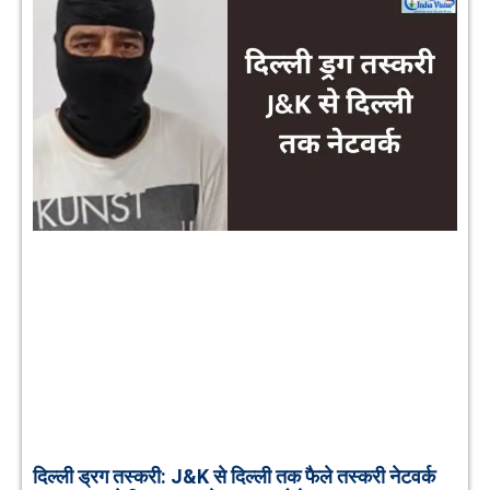
दिल्ली ड्रग तस्करी: J&K से दिल्ली तक फैले तस्करी नेटवर्क