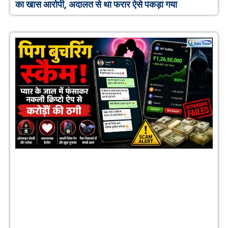
का खास आरोपी, अदालत से था फरार ऐसे पकड़ा गया