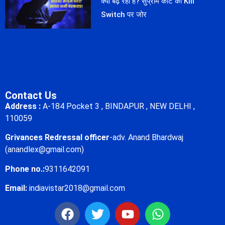
क्यों बढ़ रहा है? सुप्रीम कोर्ट का Kill
Switch पर जोर
Contact Us
Address :
A-184 Pocket 3 , BINDAPUR , NEW DELHI ,
110059
Grivances Redressal officer
-adv. Anand Bhardwaj
(anandlex@gmail.com)
Phone no.:
9311642091
Email:
indiavistar2018@gmail.com