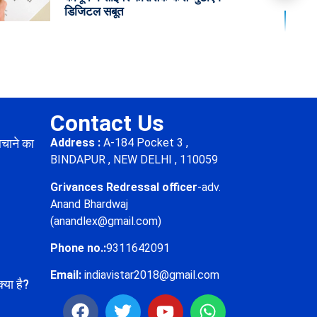
डिजिटल सबूत
Contact Us
बचाने का
Address :
A-184 Pocket 3 ,
BINDAPUR , NEW DELHI , 110059
Grivances Redressal officer
-adv.
Anand Bhardwaj
(anandlex@gmail.com)
Phone no.:
9311642091
Email:
indiavistar2018@gmail.com
्या है?