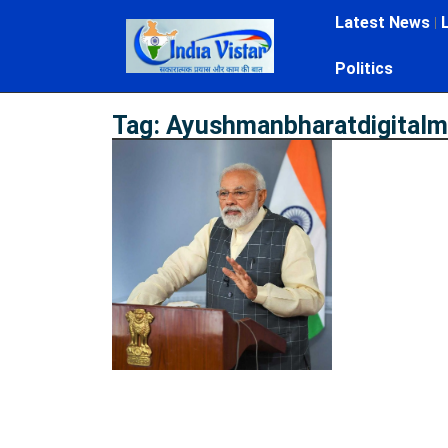
Latest News
Politics
Tag: Ayushmanbharatdigitalm