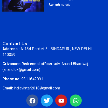
Switch पर जोर
Contact Us
Address :
A-184 Pocket 3 , BINDAPUR , NEW DELHI ,
110059
Grivances Redressal officer
-adv. Anand Bhardwaj
(anandlex@gmail.com)
Phone no.:
9311642091
Email:
indiavistar2018@gmail.com