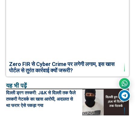
Zero FIR से Cyber Crime पर लगेगी लगाम, इस खास
पोर्टल से तुरंत कार्रवाई क्यों जरूरी?
यह भी पढ़ें
दिल्ली ड्रग तस्करी: J&K से दिल्ली तक फैले
तस्करी नेटवर्क का खास आरोपी, अदालत से
था फरार ऐसे पकड़ा गया