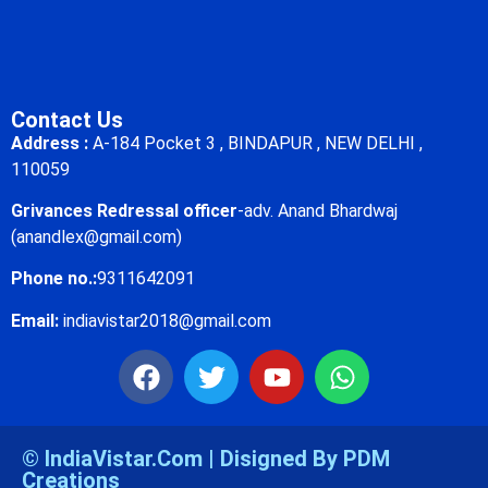
Contact Us
Address :
A-184 Pocket 3 , BINDAPUR , NEW DELHI ,
110059
Grivances Redressal officer
-adv. Anand Bhardwaj
(anandlex@gmail.com)
Phone no.:
9311642091
Email:
indiavistar2018@gmail.com
© IndiaVistar.Com | Disigned By PDM
Creations