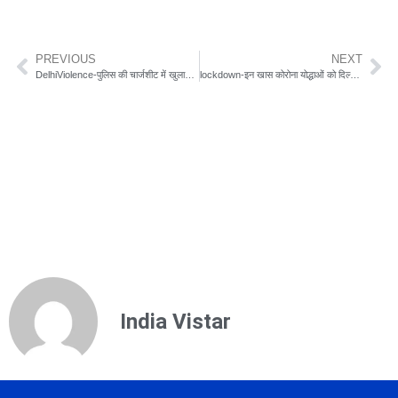
PREVIOUS
NEXT
DelhiViolence-पुलिस की चार्जशीट में खुलासा ताहिर ने अपने लोगों से बड़े दंगे के लिए तैयार रहने को बोला 200 कारतूस भी इकट्ठा हुआ
lockdown-इन खास कोरोना योद्धाओं को दिल्ली के सीपी ने इस तरह सम्मानित किया
India Vistar