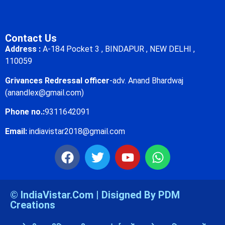
Contact Us
Address :
A-184 Pocket 3 , BINDAPUR , NEW DELHI ,
110059
Grivances Redressal officer
-adv. Anand Bhardwaj
(anandlex@gmail.com)
Phone no.:
9311642091
Email:
indiavistar2018@gmail.com
© IndiaVistar.Com | Disigned By PDM
Creations