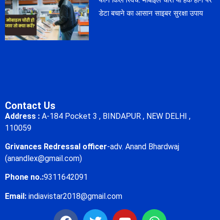
डेटा बचाने का आसान साइबर सुरक्षा उपाय
Contact Us
Address :
A-184 Pocket 3 , BINDAPUR , NEW DELHI ,
110059
Grivances Redressal officer
-adv. Anand Bhardwaj
(anandlex@gmail.com)
Phone no.:
9311642091
Email:
indiavistar2018@gmail.com