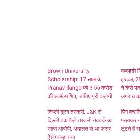
Brown University
कबड्डी खि
Scholarship: 17 साल के
झटका, 28
Pranav Ilango को 3.55 करोड़
ने कैसे प
की स्कॉलरशिप, जानिए पूरी कहानी
अपराध क
दिल्ली ड्रग तस्करी: J&K से
पिग बुचरिं
दिल्ली तक फैले तस्करी नेटवर्क का
फंसाकर नक
खास आरोपी, अदालत से था फरार
लूटते हैं
ऐसे पकड़ा गया