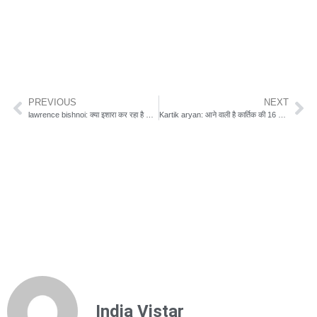
PREVIOUS
NEXT
lawrence bishnoi: क्या इशारा कर रहा है लॉरेंस बिश्नोई का गैंग, क्यों हो रही हैं सनसनीखेज वारदातें
Kartik aryan: आने वाली है कार्तिक की 16 वीं फिल्म, यह रहा पिछली फिल्मों का हिसाब किताब
India Vistar