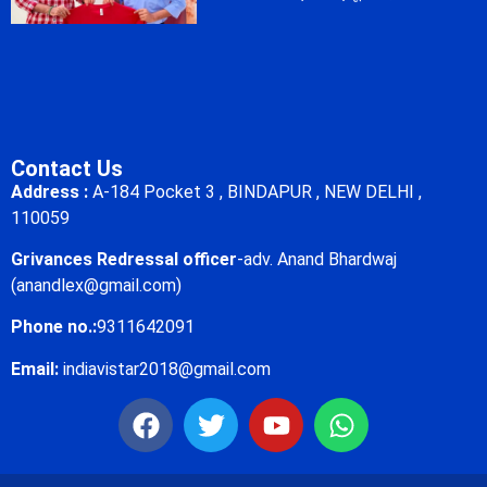
Contact Us
Address :
A-184 Pocket 3 , BINDAPUR , NEW DELHI ,
110059
Grivances Redressal officer
-adv. Anand Bhardwaj
(anandlex@gmail.com)
Phone no.:
9311642091
Email:
indiavistar2018@gmail.com