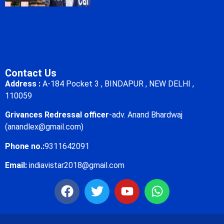
Contact Us
Address :
A-184 Pocket 3 , BINDAPUR , NEW DELHI ,
110059
Grivances Redressal officer
-adv. Anand Bhardwaj
(anandlex@gmail.com)
Phone no.:
9311642091
Email:
indiavistar2018@gmail.com