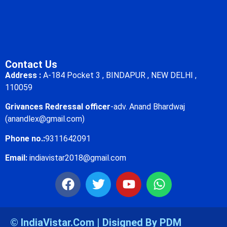
Contact Us
Address :
A-184 Pocket 3 , BINDAPUR , NEW DELHI ,
110059
Grivances Redressal officer
-adv. Anand Bhardwaj
(anandlex@gmail.com)
Phone no.:
9311642091
Email:
indiavistar2018@gmail.com
© IndiaVistar.Com | Disigned By PDM