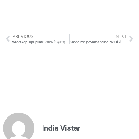
PREVIOUS
NEXT
whatsApp, upi, prime video के इन नए नियमों को जान लीजिए
Sapne me jeevanashailee-सपने में रोज के दिन से जुड़ी ये चीजें देखने का मतलब
India Vistar