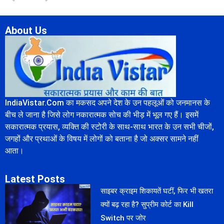
About Us
IndiaVistar.Com का मकसद अपने देश के उन पहलूओं को जनमानस के
बीच ले जाना है जिसे लोग नकारात्मक सोच की भीड़ में भूल गए हैं। इसमें
सकारात्मक प्रयास, व्यक्ति की स्टोरी के साथ-साथ भारत के उन सभी चीजों,
जगहों और प्रथाओं के विषय में लोगों को बताना है जो अक्सर सामने नहीं
आता।
Latest Posts
साइबर क्राइम शिकायतें घटीं, फिर भी खतरा
क्यों बढ़ रहा है? सुप्रीम कोर्ट का Kill
Switch पर जोर