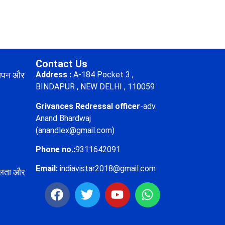
Contact Us
्ञापन और
Address :
A-184 Pocket 3 ,
BINDAPUR , NEW DELHI , 110059
Grivances Redressal officer
-adv.
Anand Bhardwaj
(anandlex@gmail.com)
Phone no.:
9311642091
Email:
indiavistar2018@gmail.com
फलता और