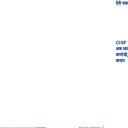
ऐसे पक
CISF 
अब आतंक
कमांडो,
कदम