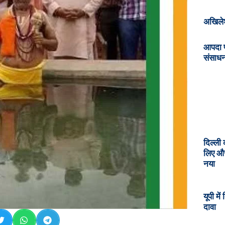
अखिलेश
आपदा प
संसाध
दिल्ली 
लिए और
नया
यूपी मे
दावा