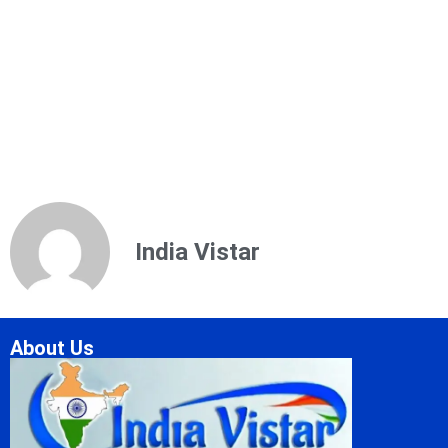
India Vistar
About Us