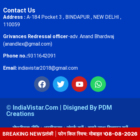
Contact Us
Address :
A-184 Pocket 3 , BINDAPUR , NEW DELHI ,
110059
Grivances Redressal officer
-adv. Anand Bhardwaj
(anandlex@gmail.com)
Phone no.:
9311642091
Email:
indiavistar2018@gmail.com
© IndiaVistar.Com | Disigned By PDM
Creations
गोपनीयता नीति
अस्वीकरण
संपर्क करें
हमारे साथ विज्ञापन करें
नी आतंकी
BREAKING NEWS
|
फोन किल स्विच: मोबाइल चोरी या हैक होने पर डेटा बचाने का आसान स
08-08-2026