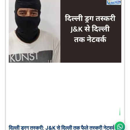
दिल्ली ड्रग तस्करी: J&K से दिल्ली तक फैले तस्करी नेटवर्क