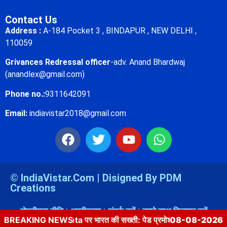
Contact Us
Address :
A-184 Pocket 3 , BINDAPUR , NEW DELHI ,
110059
Grivances Redressal officer
-adv. Anand Bhardwaj
(anandlex@gmail.com)
Phone no.:
9311642091
Email:
indiavistar2018@gmail.com
© IndiaVistar.Com | Disigned By PDM
Creations
गोपनीयता नीति
अस्वीकरण
संपर्क करें
हमारे साथ विज्ञापन करें
Meta पर भारत की सख्ती: पेड प्रमोशन, स्कैम विज्ञापन और CSAM पर उठे गं
BREAKING NEWS
08-08-2026