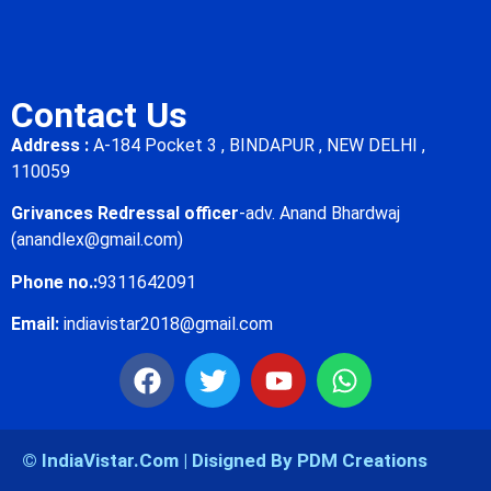
Contact Us
Address :
A-184 Pocket 3 , BINDAPUR , NEW DELHI ,
110059
Grivances Redressal officer
-adv. Anand Bhardwaj
(anandlex@gmail.com)
Phone no.:
9311642091
Email:
indiavistar2018@gmail.com
© IndiaVistar.Com | Disigned By PDM Creations