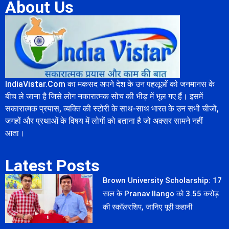
About Us
IndiaVistar.Com का मकसद अपने देश के उन पहलूओं को जनमानस के
बीच ले जाना है जिसे लोग नकारात्मक सोच की भीड़ में भूल गए हैं। इसमें
सकारात्मक प्रयास, व्यक्ति की स्टोरी के साथ-साथ भारत के उन सभी चीजों,
जगहों और प्रथाओं के विषय में लोगों को बताना है जो अक्सर सामने नहीं
आता।
Latest Posts
Brown University Scholarship: 17
साल के Pranav Ilango को 3.55 करोड़
की स्कॉलरशिप, जानिए पूरी कहानी