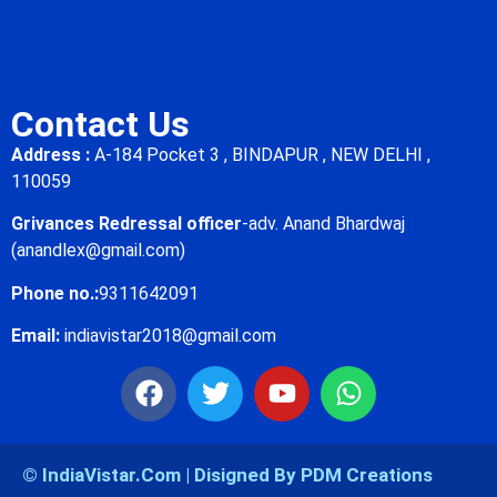
Contact Us
Address :
A-184 Pocket 3 , BINDAPUR , NEW DELHI ,
110059
Grivances Redressal officer
-adv. Anand Bhardwaj
(anandlex@gmail.com)
Phone no.:
9311642091
Email:
indiavistar2018@gmail.com
© IndiaVistar.Com | Disigned By PDM Creations